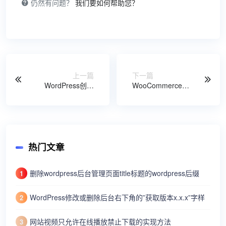
仍然有问题？
我们要如何帮助您？
上一篇
下一篇
WordPress创建
WooCommerce根
taxonomy自定义分
据物流/快递方式隐
类法时添加rest api
藏账单/收货地址字
支持
段
热门文章
删除wordpress后台管理页面title标题的wordpress后缀
1
WordPress修改或删除后台右下角的”获取版本x.x.x”字样
2
网站视频只允许在线播放禁止下载的实现方法
3