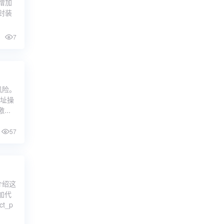
增加
封装
7
风险。
地址操
..
57
介绍这
加代
t_p