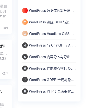
批量删
WordPress 数据库读写分离与主从复制：高并发场景下使用 HyperDB 或 LudicrousDB 扩展数据库
1
表列
内容
WordPress 边缘 CDN 与边缘计算实战：使用 Cloudflare Workers 加速动态内容与全球分发
2
9
WordPress Headless CMS 无头架构完全指南：将 WordPress 作为内容 API 结合 Next.js/Nuxt 构建网站
3
WordPress 与 ChatGPT / AI 人工智能集成实战：自动生成文章摘要、SEO 标题和智能客服机器人
4
操作
它显示
WordPress 内容导入与导出高级指南：使用 WP-CLI 和内置工具批量迁移文章、用户和设置
5
数据概
WordPress 性能核心指标 Core Web Vitals 优化：LCP、FID、CLS 的测量与改进方法
6
7
WordPress GDPR 合规与隐私保护全攻略：Cookie 通知、数据导出、隐私政策、用户数据删除
7
件、
WordPress PHP 8 全面兼容指南：检查现有代码、处理废弃函数、提升性能和安全
8
和规