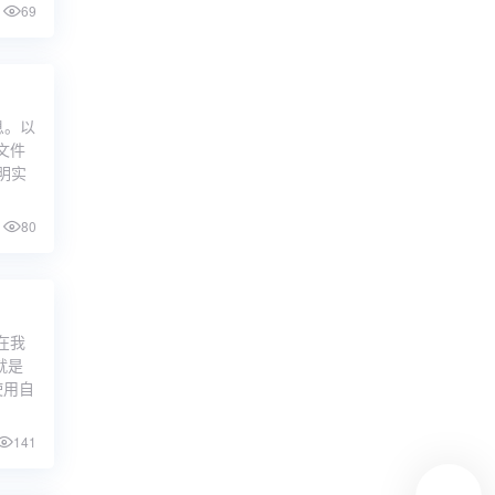
69
息。以
文件
明实
80
在我
/就是
使用自
141