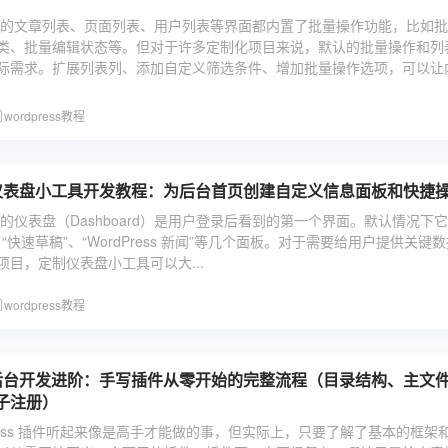
s 后台的文章列表、页面列表、用户列表等界面都内置了批量操作功能，比如
类、批量编辑状态等。但对于许多定制化项目来说，默认的批量操作和列
际需求。扩展列表列、添加自定义筛选条件、增加批量操作选项，可以让
wordpress教程
ss 仪表盘小工具开发教程：为后台首页创建自定义信息面板和快捷
s 后台的仪表盘（Dashboard）是用户登录后看到的第一个界面。默认情况下
、“快速草稿”、“WordPress 新闻”等几个面板。对于需要给用户提供关键
目，定制仪表盘小工具可以大...
wordpress教程
ss 后台开发进阶：手写插件从零开始的完整流程（目录结构、主文
子注册）
Press 插件听起来像是高手才能做的事，但实际上，只要了解了基本的框架