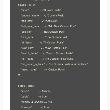
    $labels = array(

        'name'               => 'Custom Posts',

        'singular_name'      => 'Custom Post',

        'add_new'            => 'Add New',

        'add_new_item'       => 'Add New Custom Post',

        'edit_item'          => 'Edit Custom Post',

        'new_item'           => 'New Custom Post',

        'all_items'          => 'All Custom Posts',

        'view_item'          => 'View Custom Post',

        'search_items'       => 'Search Custom Posts',

        'not_found'          => 'No Custom Posts found',

        'not_found_in_trash' => 'No Custom Posts found in Trash',

        'menu_name'          => 'Custom Posts'

    );

    $args = array(

        'labels'             => $labels,

        'public'             => true,

        'publicly_queryable' => true,

        'show_ui'            => true,
