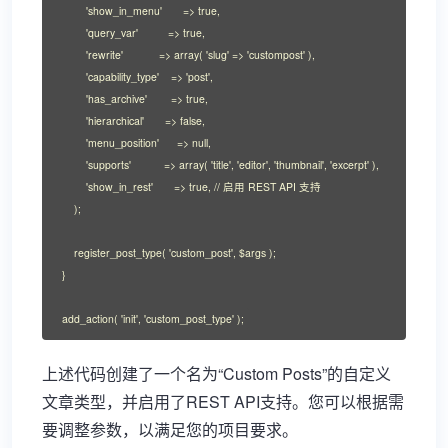
        'show_in_menu'       => true,

        'query_var'          => true,

        'rewrite'            => array( 'slug' => 'custompost' ),

        'capability_type'    => 'post',

        'has_archive'        => true,

        'hierarchical'       => false,

        'menu_position'      => null,

        'supports'           => array( 'title', 'editor', 'thumbnail', 'excerpt' ),

        'show_in_rest'       => true, // 启用 REST API 支持

    );

    register_post_type( 'custom_post', $args );

}

add_action( 'init', 'custom_post_type' );
上述代码创建了一个名为“Custom Posts”的自定义
文章类型，并启用了REST API支持。您可以根据需
要调整参数，以满足您的项目要求。