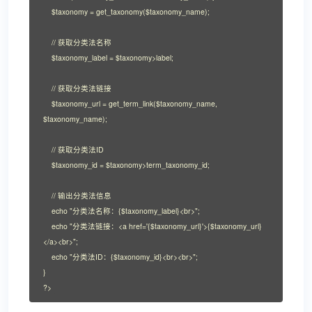
    $taxonomy = get_taxonomy($taxonomy_name);

    // 获取分类法名称

    $taxonomy_label = $taxonomy>label;

    // 获取分类法链接

    $taxonomy_url = get_term_link($taxonomy_name, 
$taxonomy_name);

    // 获取分类法ID

    $taxonomy_id = $taxonomy>term_taxonomy_id;

    // 输出分类法信息

    echo "分类法名称：{$taxonomy_label}<br>";

    echo "分类法链接：<a href='{$taxonomy_url}'>{$taxonomy_url}
</a><br>";

    echo "分类法ID：{$taxonomy_id}<br><br>";

}

?>