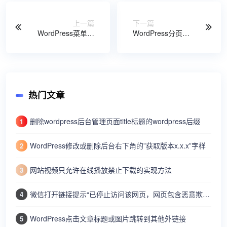
上一篇
下一篇
WordPress菜单可
WordPress分页导
见性和小工具条件
航添加输入页码跳
判断设置方法
转功能
热门文章
删除wordpress后台管理页面title标题的wordpress后缀
1
WordPress修改或删除后台右下角的”获取版本x.x.x”字样
2
网站视频只允许在线播放禁止下载的实现方法
3
微信打开链接提示“已停止访问该网页，网页包含恶意欺诈内容…”
4
WordPress点击文章标题或图片跳转到其他外链接
5