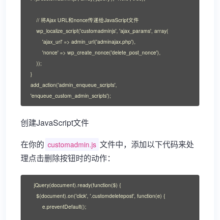
    // 将Ajax URL和nonce传递给JavaScript文件

    wp_localize_script('customadminjs', 'ajax_params', array(

        'ajax_url' => admin_url('adminajax.php'),

        'nonce' => wp_create_nonce('delete_post_nonce'),

    ));

}

add_action('admin_enqueue_scripts', 
'enqueue_custom_admin_scripts');
创建JavaScript文件
在你的
文件中，添加以下代码来处
customadmin.js
理点击删除按钮时的动作：
jQuery(document).ready(function($) {

    $(document).on('click', '.customdeletepost', function(e) {

        e.preventDefault();
