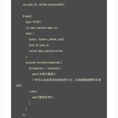
        var post_id = $(this).data('postid');

        $.ajax({

            type: 'POST',

            url: ajax_params.ajax_url,

            data: {

                action: 'custom_delete_post',

                post_id: post_id,

                nonce: ajax_params.nonce

            },

            success: function(response) {

                if(response == 'success') {

                    alert('文章已删除!');

                    // 你可以在这里添加其他的行为，比如隐藏被删除文章
的行

                } else {

                    alert('删除失败!');

                }

            }

        });
