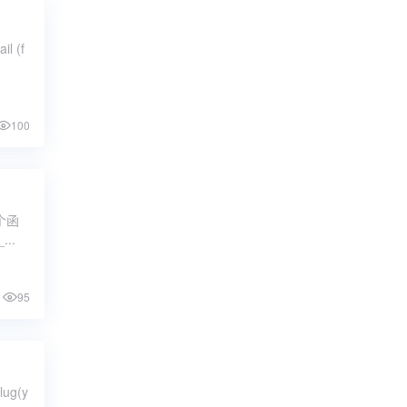
il (f
100
个函
..
95
ug(y