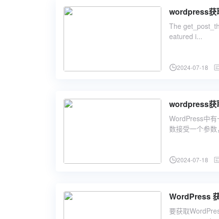
wordpress获
The get_post_thu
eatured i...
2024-07-18
wordpress
WordPress
数接受一个参数，
2024-07-18
WordPres
要获取WordPres