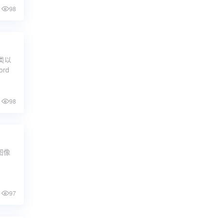
98
y类以
rd
98
色图像
97