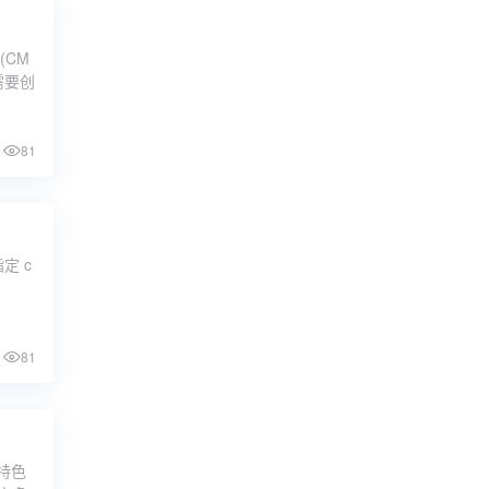
CM
需要创
81
定 c
81
特色