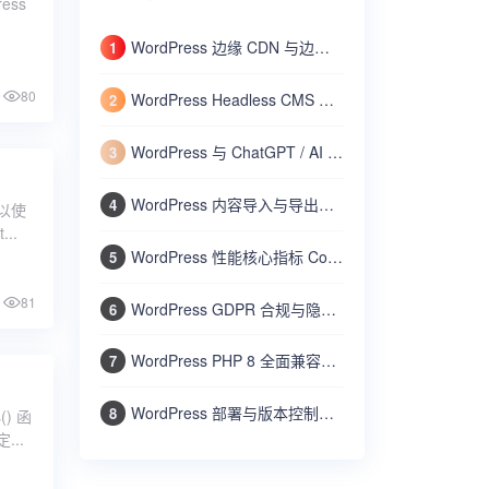
ess
WordPress 边缘 CDN 与边缘计算实战：使用 Cloudflare Workers 加速动态内容与全球分发
1
80
WordPress Headless CMS 无头架构完全指南：将 WordPress 作为内容 API 结合 Next.js/Nuxt 构建网站
2
WordPress 与 ChatGPT / AI 人工智能集成实战：自动生成文章摘要、SEO 标题和智能客服机器人
3
WordPress 内容导入与导出高级指南：使用 WP-CLI 和内置工具批量迁移文章、用户和设置
4
以使
..
WordPress 性能核心指标 Core Web Vitals 优化：LCP、FID、CLS 的测量与改进方法
5
81
WordPress GDPR 合规与隐私保护全攻略：Cookie 通知、数据导出、隐私政策、用户数据删除
6
WordPress PHP 8 全面兼容指南：检查现有代码、处理废弃函数、提升性能和安全
7
WordPress 部署与版本控制最佳实践：使用 Git 管理代码、Composer 管理依赖、自动部署上线
8
) 函
..