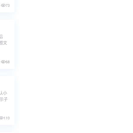
73
后
题文
68
认小
显示子
110