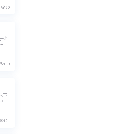
80
用于优
行：
139
以下
中，
191