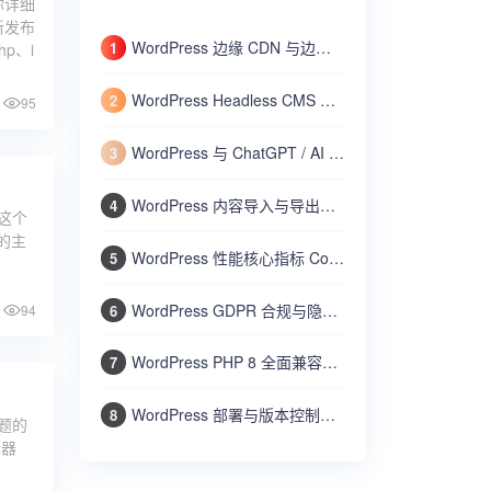
你详细
新发布
WordPress 边缘 CDN 与边缘计算实战：使用 Cloudflare Workers 加速动态内容与全球分发
1
p、i
WordPress Headless CMS 无头架构完全指南：将 WordPress 作为内容 API 结合 Next.js/Nuxt 构建网站
2
95
WordPress 与 ChatGPT / AI 人工智能集成实战：自动生成文章摘要、SEO 标题和智能客服机器人
3
WordPress 内容导入与导出高级指南：使用 WP-CLI 和内置工具批量迁移文章、用户和设置
4
这个
的主
WordPress 性能核心指标 Core Web Vitals 优化：LCP、FID、CLS 的测量与改进方法
5
WordPress GDPR 合规与隐私保护全攻略：Cookie 通知、数据导出、隐私政策、用户数据删除
6
94
WordPress PHP 8 全面兼容指南：检查现有代码、处理废弃函数、提升性能和安全
7
WordPress 部署与版本控制最佳实践：使用 Git 管理代码、Composer 管理依赖、自动部署上线
8
主题的
辑器