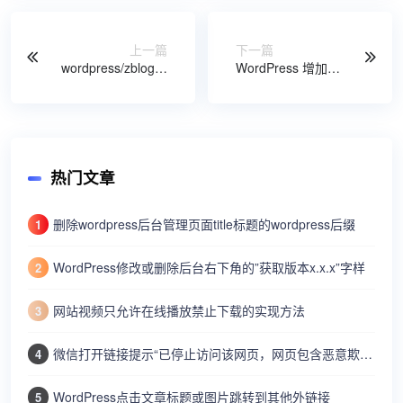
上一篇
下一篇
wordpress/zblog网
WordPress 增加允
站图片延迟加载提
许上传的附件格式
高网站打开速度
热门文章
删除wordpress后台管理页面title标题的wordpress后缀
1
WordPress修改或删除后台右下角的”获取版本x.x.x”字样
2
网站视频只允许在线播放禁止下载的实现方法
3
微信打开链接提示“已停止访问该网页，网页包含恶意欺诈内容…”
4
WordPress点击文章标题或图片跳转到其他外链接
5