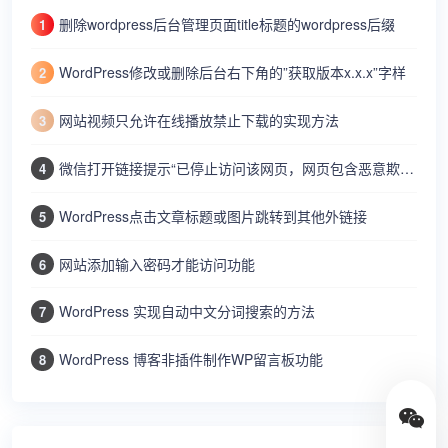
删除wordpress后台管理页面title标题的wordpress后缀
1
WordPress修改或删除后台右下角的”获取版本x.x.x”字样
2
网站视频只允许在线播放禁止下载的实现方法
3
微信打开链接提示“已停止访问该网页，网页包含恶意欺诈内容…”
4
WordPress点击文章标题或图片跳转到其他外链接
5
网站添加输入密码才能访问功能
6
WordPress 实现自动中文分词搜索的方法
7
WordPress 博客非插件制作WP留言板功能
8