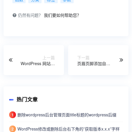
仍然有问题？
我们要如何帮助您？
上一篇
下一篇
WordPress 网站前
页眉页脚添加自定
台添加重置修改密
义HTML/JS/CSS代
码功能
码
热门文章
删除wordpress后台管理页面title标题的wordpress后缀
1
WordPress修改或删除后台右下角的”获取版本x.x.x”字样
2