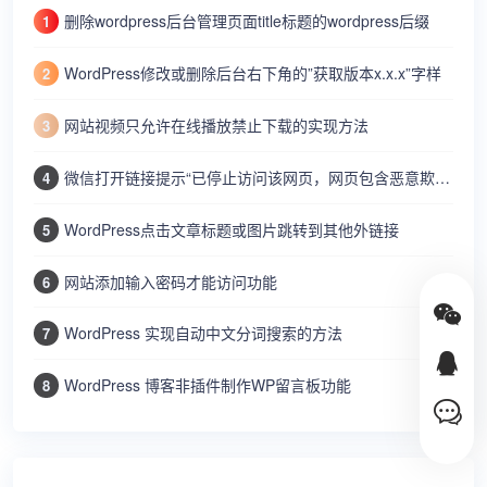
删除wordpress后台管理页面title标题的wordpress后缀
1
WordPress修改或删除后台右下角的”获取版本x.x.x”字样
2
网站视频只允许在线播放禁止下载的实现方法
3
微信打开链接提示“已停止访问该网页，网页包含恶意欺诈内容…”
4
WordPress点击文章标题或图片跳转到其他外链接
5
网站添加输入密码才能访问功能
6
WordPress 实现自动中文分词搜索的方法
7
WordPress 博客非插件制作WP留言板功能
8