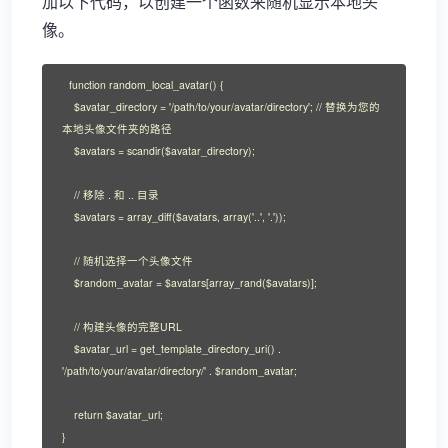
加以下代码，以创建一个函数来随机显示本地头
像。
function random_local_avatar() {

    $avatar_directory = '/path/to/your/avatar/directory'; // 替换为您的
本地头像文件夹的路径

    $avatars = scandir($avatar_directory);

    // 移除 . 和 .. 目录

    $avatars = array_diff($avatars, array('..', '.'));

    // 随机选择一个头像文件

    $random_avatar = $avatars[array_rand($avatars)];

    // 构建头像的完整URL

    $avatar_url = get_template_directory_uri() . 
'/path/to/your/avatar/directory/' . $random_avatar;

    return $avatar_url;

}