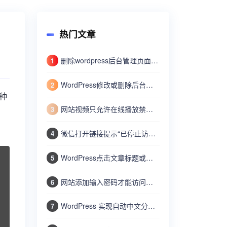
热门文章
删除wordpress后台管理页面title标题的wordpress后缀
1
WordPress修改或删除后台右下角的”获取版本x.x.x”字样
2
一种
网站视频只允许在线播放禁止下载的实现方法
3
微信打开链接提示“已停止访问该网页，网页包含恶意欺诈内容…”
4
WordPress点击文章标题或图片跳转到其他外链接
5
网站添加输入密码才能访问功能
6
WordPress 实现自动中文分词搜索的方法
7