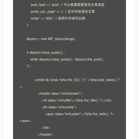
            'post_type' => 'post', // 可以根据需要更改文章类型

            'posts_per_page' => 1, // 显示所有相关文章

            'order' => 'ASC', // 按照升序排列日期

        );

        $query = new WP_Query($args);

        if ($query>have_posts()) :

            while ($query>have_posts()) : $query>the_post();

        ?>

                <article id="post<?php the_ID(); ?>" <?php post_class(); ?
>>

                    <header class="entryheader">

                        <h2 class="entrytitle"><?php the_title(); ?></h2>

                        <div class="entrymeta">

                            <span class="entrydate"><?php the_date(); ?>
</span>

                        </div>

                    </header>
