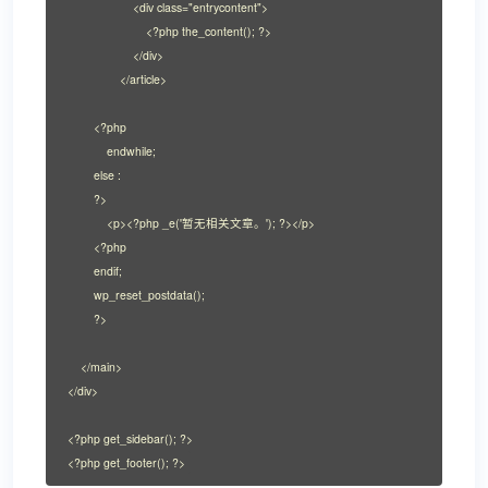
                    <div class="entrycontent">

                        <?php the_content(); ?>

                    </div>

                </article>

        <?php

            endwhile;

        else :

        ?>

            <p><?php _e('暂无相关文章。'); ?></p>

        <?php

        endif;

        wp_reset_postdata();

        ?>

    </main>

</div>

<?php get_sidebar(); ?>

<?php get_footer(); ?>